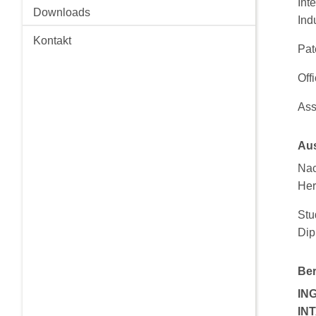
Int
Downloads
Ind
Kontakt
Pat
Off
Ass
Au
Nac
Her
Stu
Dip
Ber
IN
IN