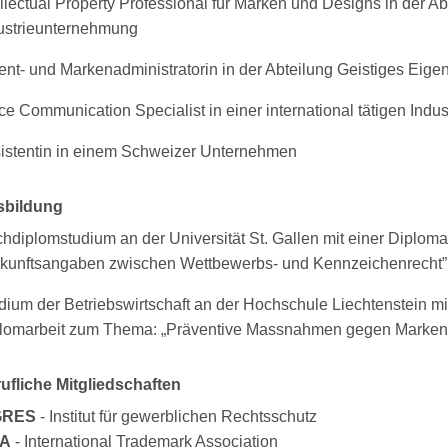
ellectual Property Professional für Marken und Designs in der Ab
ustrieunternehmung
ent- und Markenadministratorin in der Abteilung Geistiges Eigen
ice Communication Specialist in einer international tätigen Ind
istentin in einem Schweizer Unternehmen
sbildung
hdiplomstudium an der Universität St. Gallen mit einer Diplo
kunftsangaben zwischen Wettbewerbs- und Kennzeichenrecht”;
dium der Betriebswirtschaft an der Hochschule Liechtenstein mi
lomarbeit zum Thema: „Präventive Massnahmen gegen Marken- 
ufliche Mitgliedschaften
GRES
- Institut für gewerblichen Rechtsschutz
TA
- International Trademark Association