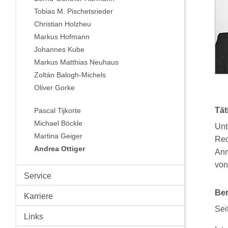
Tobias M. Pischetsrieder
Christian Holzheu
Markus Hofmann
Johannes Kube
Markus Matthias Neuhaus
Zoltán Balogh-Michels
Oliver Gorke
Tät
Pascal Tijkorte
Michael Böckle
Unt
Martina Geiger
Rec
Andrea Ottiger
Anm
von
Service
Ber
Karriere
Se
Links