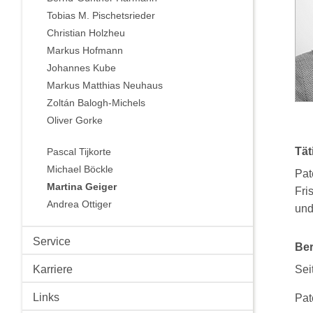
Tobias M. Pischetsrieder
Christian Holzheu
Markus Hofmann
Johannes Kube
Markus Matthias Neuhaus
Zoltán Balogh-Michels
Oliver Gorke
Tät
Pascal Tijkorte
Michael Böckle
Pat
Martina Geiger
Fri
Andrea Ottiger
und
Service
Ber
Karriere
Se
Links
Pat